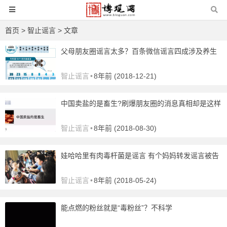
首页
>
智止谣言
> 文章
父母朋友圈谣言太多？百条微信谣言四成涉及养生
智止谣言
•
8年前 (2018-12-21)
中国卖盐的是畜生?刷爆朋友圈的消息真相却是这样
智止谣言
•
8年前 (2018-08-30)
娃哈哈里有肉毒杆菌是谣言 有个妈妈转发谣言被告
智止谣言
•
8年前 (2018-05-24)
能点燃的粉丝就是“毒粉丝”？不科学