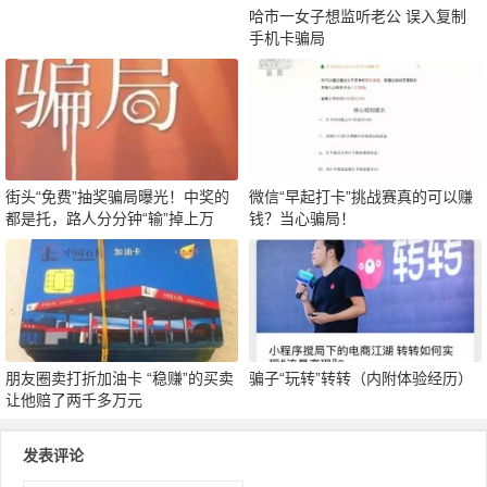
哈市一女子想监听老公 误入复制
手机卡骗局
街头“免费”抽奖骗局曝光！中奖的
微信“早起打卡”挑战赛真的可以赚
都是托，路人分分钟“输”掉上万
钱？当心骗局！
元！
朋友圈卖打折加油卡 “稳赚”的买卖
骗子“玩转”转转（内附体验经历）
让他赔了两千多万元
发表评论