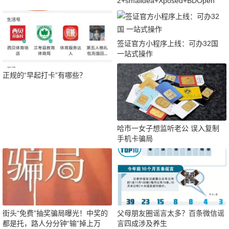
2+smalidea+Xposed+BDOpen
签证官方小程序上线：可办32国
一站式操作
正规的“早起打卡”有哪些？
哈市一女子想监听老公 误入复制
手机卡骗局
街头“免费”抽奖骗局曝光！中奖的
父母朋友圈谣言太多？百条微信谣
都是托，路人分分钟“输”掉上万
言四成涉及养生