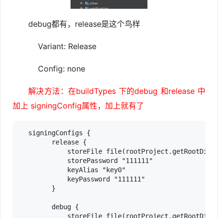
debug都有，release是这个鸟样
Variant: Release
Config: none
解决方法：在buildTypes 下的debug 和release 中
加上 signingConfig属性，加上就有了
  signingConfigs {

        release {

            storeFile file(rootProject.getRootDir()
            storePassword "111111"

            keyAlias "key0"

            keyPassword "111111"

        }

        debug {

            storeFile file(rootProject.getRootDir()