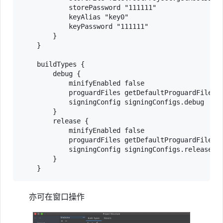
            storePassword "111111"

            keyAlias "key0"

            keyPassword "111111"

        }

    }

    buildTypes {

        debug {

            minifyEnabled false

            proguardFiles getDefaultProguardFile('p
            signingConfig signingConfigs.debug

        }

        release {

            minifyEnabled false

            proguardFiles getDefaultProguardFile('p
            signingConfig signingConfigs.release

        }

    }
亦可在窗口操作