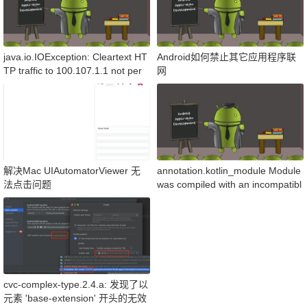
java.io.IOException: Cleartext HT
Android如何禁止其它应用程序联
TP traffic to 100.107.1.1 not per
网
mitted
解决Mac UIAutomatorViewer 无
annotation.kotlin_module Module
法点击问题
was compiled with an incompatibl
e version of Kotlin. The binary ver
cvc-complex-type.2.4.a: 发现了以
元素 'base-extension' 开头的无效