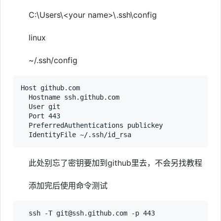
C:\Users\<your name>\.ssh\config
linux
~/.ssh/config
Host github.com

  Hostname ssh.github.com

  User git

  Port 443

  PreferredAuthentications publickey

  IdentityFile ~/.ssh/id_rsa
此处别忘了密钥要加到github里去，不会另找教程
添加完后使用命令测试
  ssh -T git@ssh.github.com -p 443