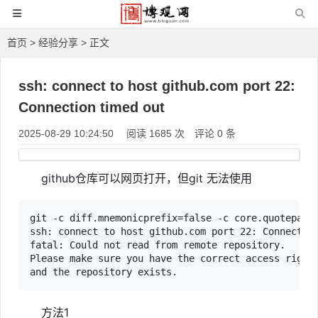
首页
>
经验分享
> 正文
ssh: connect to host github.com port 22:
Connection timed out
2025-08-29 10:24:50
阅读 1685 次
评论 0 条
github仓库可以网页打开，但git 无法使用
git -c diff.mnemonicprefix=false -c core.quotepath=
ssh: connect to host github.com port 22: Connection
fatal: Could not read from remote repository.

Please make sure you have the correct access rights
and the repository exists.
方法1