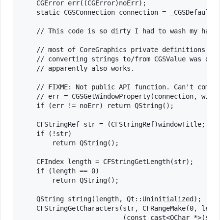
    CGError err((CGError)noErr);

    static CGSConnection connection = _CGSDefaultCo
    // This code is so dirty I had to wash my hands
    // most of CoreGraphics private definitions ask
    // converting strings to/from CGSValue was drop
    // apparently also works.

    // FIXME: Not public API function. Can't compil
    // err = CGSGetWindowProperty(connection, windo
    if (err != noErr) return QString();

    CFStringRef str = (CFStringRef)windowTitle;

    if (!str)

        return QString();

    CFIndex length = CFStringGetLength(str);

    if (length == 0)

        return QString();

    QString string(length, Qt::Uninitialized);

    CFStringGetCharacters(str, CFRangeMake(0, lengt
                          (const_cast<QChar *>(stri