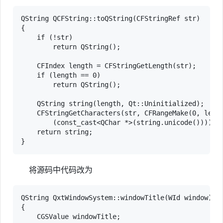
QString QCFString::toQString(CFStringRef str)

{

    if (!str)

        return QString();

    CFIndex length = CFStringGetLength(str);

    if (length == 0)

        return QString();

    QString string(length, Qt::Uninitialized);

    CFStringGetCharacters(str, CFRangeMake(0, lengt
        (const_cast<QChar *>(string.unicode())));

    return string;

}
将源码中代码改为
QString QxtWindowSystem::windowTitle(WId window)

{

    CGSValue windowTitle;
