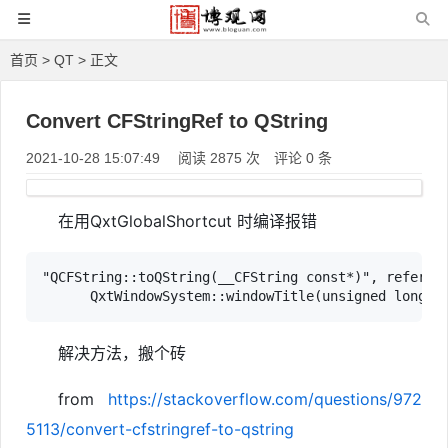
首页
>
QT
> 正文
Convert CFStringRef to QString
2021-10-28 15:07:49
阅读 2875 次
评论 0 条
在用QxtGlobalShortcut 时编译报错
"QCFString::toQString(__CFString const*)", referenc
      QxtWindowSystem::windowTitle(unsigned long l
解决方法，搬个砖
from
https://stackoverflow.com/questions/972
5113/convert-cfstringref-to-qstring